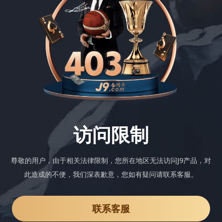
访问限制
尊敬的用户，由于相关法律限制，您所在地区无法访问J9产品，对
此造成的不便，我们深表歉意，您如有疑问请联系客服。
联系客服