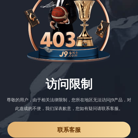
访问限制
尊敬的用户，由于相关法律限制，您所在地区无法访问J9产品，对
此造成的不便，我们深表歉意，您如有疑问请联系客服。
联系客服