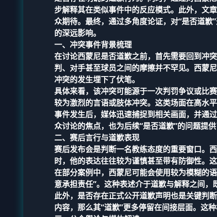
步解释其在类似事件中的反应模式。此外，文章
众期待。最终，通过多角度论证，对“是否道歉
的深远影响。
一、冲突事件背景梳理
在讨论西蒙尼是否道歉之前，首先需要回到冲突
判、对手甚至球员之间的摩擦并不罕见。西蒙尼
冲突的发生埋下了伏笔。
具体来看，该冲突可能源于一次判罚争议或比赛
较为激烈的言语或肢体冲突。这类场面在高水平
事件发生后，媒体迅速捕捉到相关画面，并通过
众讨论的焦点，也为后续“是否道歉”的问题提
二、赛后言行与道歉表现
赛后发布会是判断一名教练态度的重要窗口。西
时，他的表达往往较为谨慎甚至带有防御性。这
在部分案例中，西蒙尼可能会使用较为模糊的语
意承担责任”。这种表述介于道歉与解释之间，
此外，是否存在正式公开道歉声明也是关键判断
内容，那么其“道歉”更多停留在间接层面。这