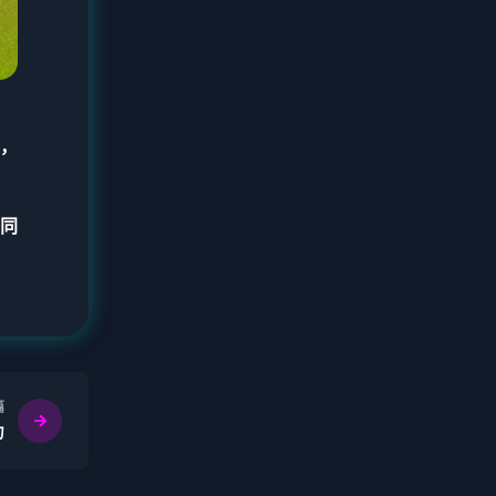
，
同
篇
力