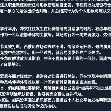
还从职业教练的责任与形象管理角度出发，审视其行为是否符合
”这一核心问题做出综合判断，并总结其行为对个人形象与球队文
事件本身。冲突往往发生在比赛情绪高度紧张的时刻，教练与裁
作为一名以激情著称的主教练，其场边行为一向充满张力，这也
节奏被打断。西蒙尼在场边表达不满，情绪逐渐升级，最终演变
竞技中虽然常见，但一旦过界，就容易引发外界广泛关注。
多角度解读放大其影响。冲突不再仅仅是比赛的一部分，而成为
供了背景基础。
蒙尼在面对媒体时，通常会对比赛进行总结，但在涉及冲突问题
种风格使得外界难以第一时间判断其是否真正表达歉意。
言，例如强调比赛情绪、理解裁判难处或表示“如果有不当之处
既没有明确承认错误，也没有完全否认自身行为。
标准。如果没有通过俱乐部官方渠道或个人社交平台发布明确道
种模糊性往往成为舆论争议的核心。