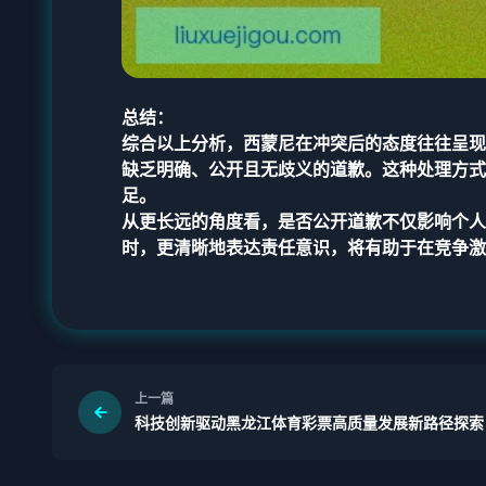
总结：
综合以上分析，西蒙尼在冲突后的态度往往呈现
缺乏明确、公开且无歧义的道歉。这种处理方式
足。
从更长远的角度看，是否公开道歉不仅影响个人
时，更清晰地表达责任意识，将有助于在竞争激
上一篇
科技创新驱动黑龙江体育彩票高质量发展新路径探索