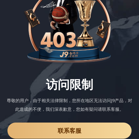
访问限制
尊敬的用户，由于相关法律限制，您所在地区无法访问J9产品，对
此造成的不便，我们深表歉意，您如有疑问请联系客服。
联系客服