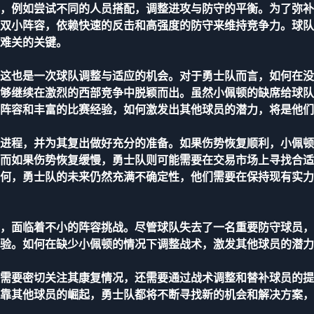
，例如尝试不同的人员搭配，调整进攻与防守的平衡。为了弥补
双小阵容，依赖快速的反击和高强度的防守来维持竞争力。球队
难关的关键。
这也是一次球队调整与适应的机会。对于勇士队而言，如何在没
够继续在激烈的西部竞争中脱颖而出。虽然小佩顿的缺席给球队
阵容和丰富的比赛经验，如何激发出其他球员的潜力，将是他们
进程，并为其复出做好充分的准备。如果伤势恢复顺利，小佩顿
而如果伤势恢复缓慢，勇士队则可能需要在交易市场上寻找合适
何，勇士队的未来仍然充满不确定性，他们需要在保持现有实力
，面临着不小的阵容挑战。尽管球队失去了一名重要防守球员，
验。如何在缺少小佩顿的情况下调整战术，激发其他球员的潜力
需要密切关注其康复情况，还需要通过战术调整和替补球员的提
靠其他球员的崛起，勇士队都将不断寻找新的机会和解决方案，