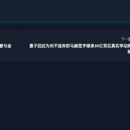
下一
誉与金
妻子回应为何不放弃舒马赫签字继承30亿背后真实举动