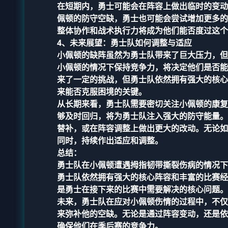
在短期内，勇士可能会在阵容上做出临时的变动
佩顿的防守空缺，勇士也可能会尝试增加更多的
整体协作和战术执行力将成为他们能否度过这个
4、未来展望：勇士队如何调整与适应
小佩顿的缺阵虽然为勇士队带来了巨大压力，但
小佩顿的情况下保持竞争力，将决定他们是否能
来了一定的挑战，但勇士队依然拥有强大的核心
来能否克服困境的关键。
从长期来看，勇士队需要密切关注小佩顿的康复
够及时回归，将为勇士队注入强大的防守能量。
替补，或在阵容调整上做出更大的改动。无论如
同时，持续作出适应和调整。
总结：
勇士队在小佩顿遭遇拇指韧带撕裂伤病的情况下
勇士队依然拥有强大的核心阵容和丰富的比赛经
是勇士在接下来的比赛中需要解决的核心问题。
未来，勇士队在应对小佩顿伤情的过程中，不仅
来弥补他的空缺。无论是通过阵容变动，还是依
确保他们在季后赛的竞争力。