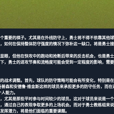
个重要的棋子。尤其是在外线防守上，勇士将不得不依靠其他球
，如何在保持整体防守强度的情况下弥补这一缺口，将是勇士接
显眼，但他在快攻中的跑动和抢断后带来的反击机会，也是勇士
下，勇士的进攻节奏和流畅度可能会受到一定程度的影响，需要
的战术调整。首先，球队的防守策略可能会有所变化，特别是在
汤普森和安德鲁·维金斯这样的球员来承担更多的防守任务，而在
个人能力。
，尤其是那些平时参与时间较少的球员。这对于球员来说是一个
，通过自己的表现争取更多的上场机会。而对于勇士教练组来说
发挥潜力，将是他们面临的重要课题。