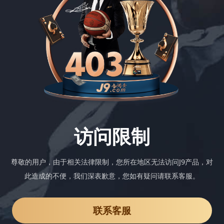
访问限制
尊敬的用户，由于相关法律限制，您所在地区无法访问J9产品，对
此造成的不便，我们深表歉意，您如有疑问请联系客服。
联系客服